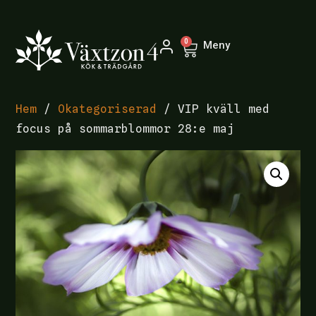
0
Meny
Hem
/
Okategoriserad
/ VIP kväll med
focus på sommarblommor 28:e maj